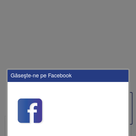
Găseşte-ne pe Facebook
Feedback
EnjoyTravel este agenția de turism care îți aduce cele mai bune oferte de
vacanță, adaptate nevoilor tale. Fie că îți dorești o escapadă de
weekend, o vacanță de vis la mare sau o experiență de neuitat în