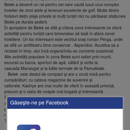
Belek a devenit un rai pentru cei care caută luxul unui complex
hotelier de cinci stele și terenuri excelente de golf. Multe dintre
hoteluri dețin plaje private și mulți turiști nici nu părăsesc stațiunea
Belek pe durata șederii.
În apropiere de Belek se află și cîteva zone interesante ce oferă
activități pentru turiștii care binevoiesc să iasă în afara zonei
hoteliere. Un loc interesant este vechiul oraș roman Perga, unde
se află un amfiteatru bine conservat - Aspendos. Acustica sa a
rezistat în timp, aici încă organizîndu-se concerte ocazional.
Alte activități populare în zona Belek sunt safari prin munti,
excursii cu barca, sporturi de apă, călărit și vizite la
cascada Manavgat și la băile termale de la Pamukkale.
Belek este destul de compact și are o zonă mică pentru
cumpărături, cu cateva magazine de suvenire și
cafenele. Kadriye are mai multe de oferit în această privință,
precum și o viata de noapte mai bogată și interesantă.
Din Belek se pot organiza și excursii de o zi în alte orașe mai
Găseşte-ne pe Facebook
aglomerate, cum ar fi Alanya sau Antalya. Belek este o stațiune
perfectă pentru pasionații de golf și pentru cei care vor să se
odihnească la soare.
There is currently no content classified with this term.