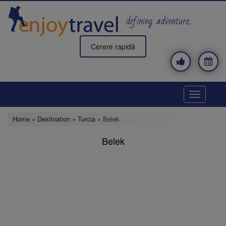
Skip
to
defining adventure..
main
content
Cerere rapidă
Toggle
navigatio
Home
»
Destination
»
Turcia
» Belek
Belek