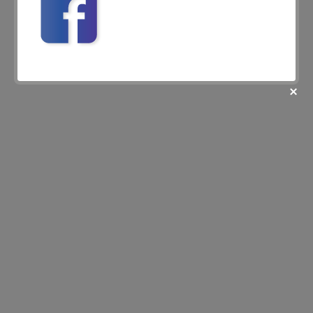
fii prietenul nostru pe facebook
Află primul cele mai noi oferte