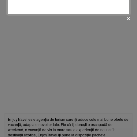
fii prietenul nostru pe facebook
Află primul cele mai noi oferte
EnjoyTravel este agenția de turism care îți aduce cele mai bune oferte de
vacanță, adaptate nevoilor tale. Fie că îți dorești o escapadă de
weekend, o vacanță de vis la mare sau o experiență de neuitat în
destinații exotice, EnjoyTravel îți pune la dispoziție pachete