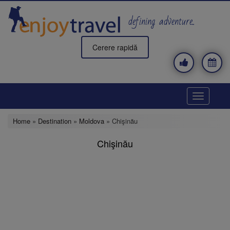
Skip
to
defining adventure..
main
content
Cerere rapidă
Toggle
navigatio
Home
»
Destination
»
Moldova
» Chişinău
Chişinău